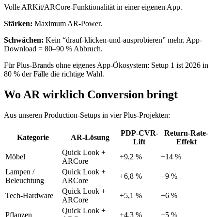
Volle ARKit/ARCore-Funktionalität in einer eigenen App.
Stärken:
Maximum AR-Power.
Schwächen:
Kein “drauf-klicken-und-ausprobieren” mehr. App-
Download = 80–90 % Abbruch.
Für Plus-Brands ohne eigenes App-Ökosystem: Setup 1 ist 2026 in
80 % der Fälle die richtige Wahl.
Wo AR wirklich Conversion bringt
Aus unseren Production-Setups in vier Plus-Projekten:
PDP-CVR-
Return-Rate-
Kategorie
AR-Lösung
Lift
Effekt
Quick Look +
Möbel
+9,2 %
−14 %
ARCore
Lampen /
Quick Look +
+6,8 %
−9 %
Beleuchtung
ARCore
Quick Look +
Tech-Hardware
+5,1 %
−6 %
ARCore
Quick Look +
Pflanzen
+4,3 %
−5 %