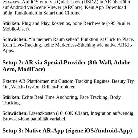
. Auf iOS wird via Quick Look (USDZ) in AR überführt,
viewer>
auf Android via Scene Viewer (ARCore). Kein App-Download
nötig, funktioniert in Safari und Chrome.
Stärken:
Plug-and-Play, kostenlos, hohe Reichweite (>95 % aller
Mobile-User).
Schwächen:
“In meinem Raum sehen”-Funktion ist Click-to-Place.
Kein Live-Tracking, keine Markerless-Stitching wie native ARKit-
Apps.
Setup 2: AR via Spezial-Provider (8th Wall, Adobe
Aero, ModiFace)
Externe AR-Plattformen mit Custom-Tracking-Engines. Beauty-Try-
On, Watch-Try-On, Brillen-Probieren.
Stärken:
Echte Real-Time-Anchoring, Face-Tracking, Body-
Tracking.
Schwächen:
Lizenzkosten (10–60K €/Jahr), Integration aufwendig,
Browser-Kompatibilität variabel.
Setup 3: Native AR-App (eigene iOS/Android-App)