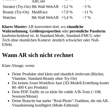
ARCore
Sneaker (Try-On)
8th Wall WebAR
+3,2 %
−3 %
Beauty (Try-On)
ModiFace
+7,9 %
−11 %
Watches
8th Wall WebAR
+5,4 %
−7 %
Klares Muster:
AR konvertiert dort, wo
räumliche
Wahrnehmung
,
Größenproportion
oder
persönliche Passform
kaufentscheidend ist. In Standard-Mode, Standard-FMCG oder
Tech ohne räumlichen Kontext: deutlich schwächer oder Null-
Effekt.
Wann AR sich nicht rechnet
Klare Absage, wenn:
Deine Produkte sind klein und räumlich irrelevant (Bücher,
Vitamine, Standard-Beauty ohne Try-On)
Du keinen Asset-Workflow hast (3D-Modell-Erstellung kostet
80–400 € pro Produkt)
Dein PDP-Traffic ist zu klein für valide A/B-Tests (<10K
Sessions/Monat)
Deine Branche hat starke “Real-Photo”-Tradition, die mit AR-
Visualisierung konfligiert (Mode-Editorial)