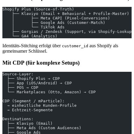
Shopify Plus (Source-of-Truth)
    ├── Klaviyo (Email + Behavioral + Profile-Master)
    │       ├── Meta CAPI (Pixel-Conversions)
    │       ├── Google Ads (Customer-Match)
    │       └── TikTok Ads
    ├── Gorgias / Zendesk (Support, via Shopify-Lookup)
    └── GA4 (Analytics)
Identitäts-Stitching erfolgt über
aus Shopify als
customer_id
gemeinsamer Schlüssel.
Mit CDP (für komplexe Setups)
Source-Layer:
  ├── Shopify Plus → CDP
  ├── App (iOS/Android) → CDP
  ├── POS → CDP
  └── Marketplaces (Otto, Amazon) → CDP
CDP (Segment / mParticle):
  → einheitliche Kunden-Profile
  → Echtzeit-Segmente
Destinations:
  ├── Klaviyo (Email)
  ├── Meta Ads (Custom Audiences)
  ├── Google Ads