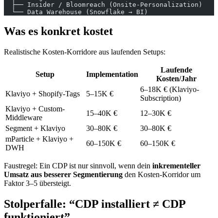
  ├── Insider / Bloomreach (Onsite-Personalization)
  └── Data Warehouse (Snowflake → BI)
Was es konkret kostet
Realistische Kosten-Korridore aus laufenden Setups:
Laufende
Setup
Implementation
Kosten/Jahr
6–18K € (Klaviyo-
Klaviyo + Shopify-Tags
5–15K €
Subscription)
Klaviyo + Custom-
15–40K €
12–30K €
Middleware
Segment + Klaviyo
30–80K €
30–80K €
mParticle + Klaviyo +
60–150K €
60–150K €
DWH
Faustregel: Ein CDP ist nur sinnvoll, wenn dein
inkrementeller
Umsatz aus besserer Segmentierung
den Kosten-Korridor um
Faktor 3–5 übersteigt.
Stolperfalle: “CDP installiert ≠ CDP
funktioniert”