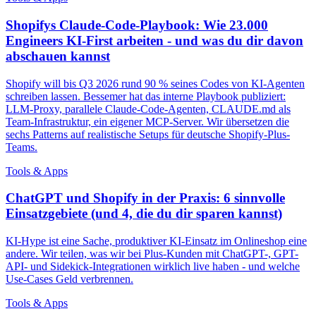
Shopifys Claude-Code-Playbook: Wie 23.000
Engineers KI-First arbeiten - und was du dir davon
abschauen kannst
Shopify will bis Q3 2026 rund 90 % seines Codes von KI-Agenten
schreiben lassen. Bessemer hat das interne Playbook publiziert:
LLM-Proxy, parallele Claude-Code-Agenten, CLAUDE.md als
Team-Infrastruktur, ein eigener MCP-Server. Wir übersetzen die
sechs Patterns auf realistische Setups für deutsche Shopify-Plus-
Teams.
Tools & Apps
ChatGPT und Shopify in der Praxis: 6 sinnvolle
Einsatzgebiete (und 4, die du dir sparen kannst)
KI-Hype ist eine Sache, produktiver KI-Einsatz im Onlineshop eine
andere. Wir teilen, was wir bei Plus-Kunden mit ChatGPT-, GPT-
API- und Sidekick-Integrationen wirklich live haben - und welche
Use-Cases Geld verbrennen.
Tools & Apps