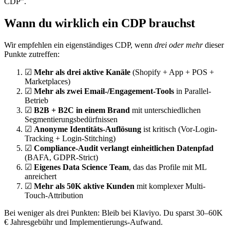
CDP”.
Wann du wirklich ein CDP brauchst
Wir empfehlen ein eigenständiges CDP, wenn
drei oder mehr
dieser
Punkte zutreffen:
☑
Mehr als drei aktive Kanäle
(Shopify + App + POS +
Marketplaces)
☑
Mehr als zwei Email-/Engagement-Tools
in Parallel-
Betrieb
☑
B2B + B2C in einem Brand
mit unterschiedlichen
Segmentierungsbedürfnissen
☑
Anonyme Identitäts-Auflösung
ist kritisch (Vor-Login-
Tracking + Login-Stitching)
☑
Compliance-Audit verlangt einheitlichen Datenpfad
(BAFA, GDPR-Strict)
☑
Eigenes Data Science Team
, das das Profile mit ML
anreichert
☑
Mehr als 50K aktive Kunden
mit komplexer Multi-
Touch-Attribution
Bei weniger als drei Punkten: Bleib bei Klaviyo. Du sparst 30–60K
€ Jahresgebühr und Implementierungs-Aufwand.