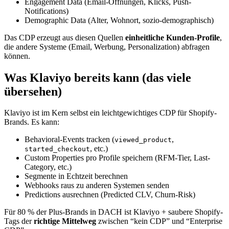
Engagement Data (Email-Öffnungen, Klicks, Push-
Notifications)
Demographic Data (Alter, Wohnort, sozio-demographisch)
Das CDP erzeugt aus diesen Quellen
einheitliche Kunden-Profile
,
die andere Systeme (Email, Werbung, Personalization) abfragen
können.
Was Klaviyo bereits kann (das viele
übersehen)
Klaviyo ist im Kern selbst ein leichtgewichtiges CDP für Shopify-
Brands. Es kann:
Behavioral-Events tracken (
,
viewed_product
, etc.)
started_checkout
Custom Properties pro Profile speichern (RFM-Tier, Last-
Category, etc.)
Segmente in Echtzeit berechnen
Webhooks raus zu anderen Systemen senden
Predictions ausrechnen (Predicted CLV, Churn-Risk)
Für 80 % der Plus-Brands in DACH ist Klaviyo + saubere Shopify-
Tags der
richtige Mittelweg
zwischen “kein CDP” und “Enterprise