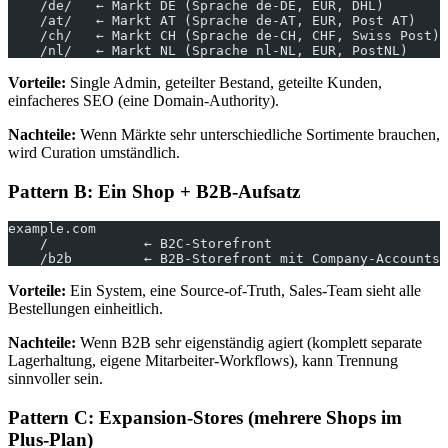
    /de/   ← Markt DE (Sprache de-DE, EUR, DHL)
    /at/   ← Markt AT (Sprache de-AT, EUR, Post AT)
    /ch/   ← Markt CH (Sprache de-CH, CHF, Swiss Post)
    /nl/   ← Markt NL (Sprache nl-NL, EUR, PostNL)
Vorteile:
Single Admin, geteilter Bestand, geteilte Kunden,
einfacheres SEO (eine Domain-Authority).
Nachteile:
Wenn Märkte sehr unterschiedliche Sortimente brauchen,
wird Curation umständlich.
Pattern B: Ein Shop + B2B-Aufsatz
example.com
    /            ← B2C-Storefront
    /b2b         ← B2B-Storefront mit Company-Accounts,
Vorteile:
Ein System, eine Source-of-Truth, Sales-Team sieht alle
Bestellungen einheitlich.
Nachteile:
Wenn B2B sehr eigenständig agiert (komplett separate
Lagerhaltung, eigene Mitarbeiter-Workflows), kann Trennung
sinnvoller sein.
Pattern C: Expansion-Stores (mehrere Shops im
Plus-Plan)