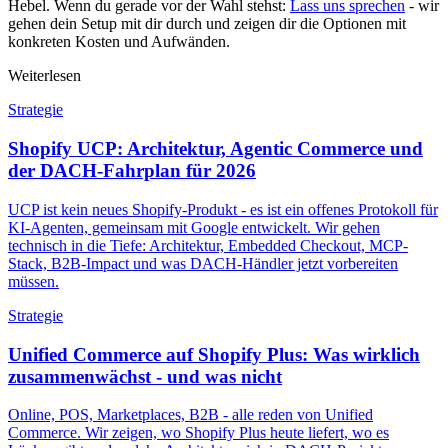
Hebel. Wenn du gerade vor der Wahl stehst:
Lass uns sprechen
- wir
gehen dein Setup mit dir durch und zeigen dir die Optionen mit
konkreten Kosten und Aufwänden.
Weiterlesen
Strategie
Shopify UCP: Architektur, Agentic Commerce und
der DACH-Fahrplan für 2026
UCP ist kein neues Shopify-Produkt - es ist ein offenes Protokoll für
KI-Agenten, gemeinsam mit Google entwickelt. Wir gehen
technisch in die Tiefe: Architektur, Embedded Checkout, MCP-
Stack, B2B-Impact und was DACH-Händler jetzt vorbereiten
müssen.
Strategie
Unified Commerce auf Shopify Plus: Was wirklich
zusammenwächst - und was nicht
Online, POS, Marketplaces, B2B - alle reden von Unified
Commerce. Wir zeigen, wo Shopify Plus heute liefert, wo es