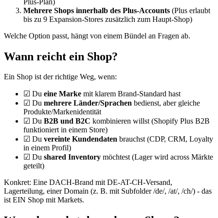
Plus-Plan)
Mehrere Shops innerhalb des Plus-Accounts
(Plus erlaubt
bis zu 9 Expansion-Stores zusätzlich zum Haupt-Shop)
Welche Option passt, hängt von einem Bündel an Fragen ab.
Wann reicht ein Shop?
Ein Shop ist der richtige Weg, wenn:
☑ Du
eine Marke
mit klarem Brand-Standard hast
☑ Du
mehrere Länder/Sprachen
bedienst, aber gleiche
Produkte/Markenidentität
☑ Du
B2B und B2C
kombinieren willst (Shopify Plus B2B
funktioniert in einem Store)
☑ Du
vereinte Kundendaten
brauchst (CDP, CRM, Loyalty
in einem Profil)
☑ Du
shared Inventory
möchtest (Lager wird across Märkte
geteilt)
Konkret: Eine DACH-Brand mit DE-AT-CH-Versand,
Lagerteilung, einer Domain (z. B. mit Subfolder /de/, /at/, /ch/) - das
ist EIN Shop mit Markets.