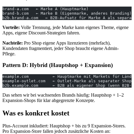
brand-a.com   ← Marke A (Hauptmarke)
brand-b.com   ← Marke B (Eigenmarke, anderes Branding)
b2b.brand-a.com   ← B2B-Aufsatz für Marke A als separat
Vorteile:
Volle Trennung, jede Marke kann eigenes Theme, eigene
Apps, eigene Discount-Strategien fahren.
Nachteile:
Pro Shop eigene Apps lizenzieren (mehrfach),
Kundendaten fragmentiert, jeder Shop braucht eigene Admin-
Pflege.
Pattern D: Hybrid (Hauptshop + Expansion)
example.com          ← Hauptmarke mit Markets für Lände
example-outlet.com   ← Outlet-Marke als separater Shop
b2b.example.com      ← B2B als eigener Shop (wenn B2B-G
Das sehen wir bei wachsenden Brands häufig: Hauptshop + 1–2
Expansion-Shops für klar abgegrenzte Konzepte.
Was es konkret kostet
Plus-Account inkludiert: Hauptshop + bis zu 9 Expansion-Stores.
Pro Expansion-Store fallen jedoch zusätzliche Kosten an: