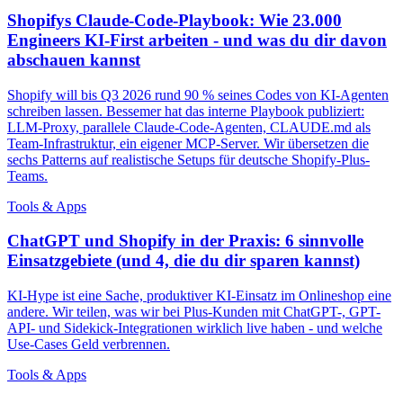
Shopifys Claude-Code-Playbook: Wie 23.000
Engineers KI-First arbeiten - und was du dir davon
abschauen kannst
Shopify will bis Q3 2026 rund 90 % seines Codes von KI-Agenten
schreiben lassen. Bessemer hat das interne Playbook publiziert:
LLM-Proxy, parallele Claude-Code-Agenten, CLAUDE.md als
Team-Infrastruktur, ein eigener MCP-Server. Wir übersetzen die
sechs Patterns auf realistische Setups für deutsche Shopify-Plus-
Teams.
Tools & Apps
ChatGPT und Shopify in der Praxis: 6 sinnvolle
Einsatzgebiete (und 4, die du dir sparen kannst)
KI-Hype ist eine Sache, produktiver KI-Einsatz im Onlineshop eine
andere. Wir teilen, was wir bei Plus-Kunden mit ChatGPT-, GPT-
API- und Sidekick-Integrationen wirklich live haben - und welche
Use-Cases Geld verbrennen.
Tools & Apps