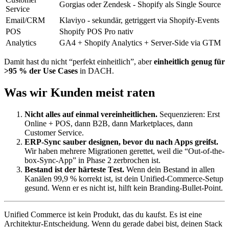
Gorgias oder Zendesk - Shopify als Single Source
Service
Email/CRM
Klaviyo - sekundär, getriggert via Shopify-Events
POS
Shopify POS Pro nativ
Analytics
GA4 + Shopify Analytics + Server-Side via GTM
Damit hast du nicht “perfekt einheitlich”, aber
einheitlich genug für
>95 % der Use Cases
in DACH.
Was wir Kunden meist raten
Nicht alles auf einmal vereinheitlichen.
Sequenzieren: Erst
Online + POS, dann B2B, dann Marketplaces, dann
Customer Service.
ERP-Sync sauber designen, bevor du nach Apps greifst.
Wir haben mehrere Migrationen gerettet, weil die “Out-of-the-
box-Sync-App” in Phase 2 zerbrochen ist.
Bestand ist der härteste Test.
Wenn dein Bestand in allen
Kanälen 99,9 % korrekt ist, ist dein Unified-Commerce-Setup
gesund. Wenn er es nicht ist, hilft kein Branding-Bullet-Point.
Unified Commerce ist kein Produkt, das du kaufst. Es ist eine
Architektur-Entscheidung. Wenn du gerade dabei bist, deinen Stack