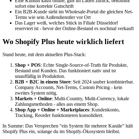
Eine Kundin kauft online, gibt im Laden zurück, bekommt
sofort eine korrekte Gutschrift
Ein B2B-Kunde sieht im Wholesale-Portal die gleichen Net-
Terms wie sein Außendienstler vor Ort
Das Lager weiß, welches Stück in Filiale Düsseldorf
reserviert ist - bevor der Online-Bestand es nochmal verkauft
Wo Shopify Plus heute wirklich liefert
Stand heute, mit dem aktuellen Plus-Stack:
Shop + POS
: Echte Single-Source-of-Truth für Produkte,
Bestand und Kunden. Das funktioniert nativ und ist
unauffällig in Produktion.
B2B + B2C in einem Store
: Seit 2024 sauber kombinierbar.
Company Accounts, Net-Terms, Custom Pricing - kein
zweites System nötig.
Markets + Online
: Multi-Country, Multi-Currency, lokale
Zahlungsmethoden - alles aus einem Shop.
Shop App + Online + Marketplaces
: Kundenkonto,
Tracking, Reorder funktionieren konsolidiert.
In Summe: Das Versprechen “ein System für mehrere Kanäle” hält
Shopify Plus ein, solange du im Shopify-Ökosystem bleibst.