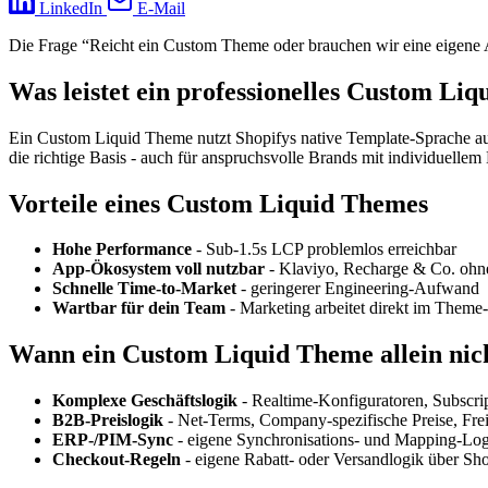
LinkedIn
E-Mail
Die Frage “Reicht ein Custom Theme oder brauchen wir eine eigene Ap
Was leistet ein professionelles Custom Li
Ein Custom Liquid Theme nutzt Shopifys native Template-Sprache auf d
die richtige Basis - auch für anspruchsvolle Brands mit individuelle
Vorteile eines Custom Liquid Themes
Hohe Performance
- Sub-1.5s LCP problemlos erreichbar
App-Ökosystem voll nutzbar
- Klaviyo, Recharge & Co. ohn
Schnelle Time-to-Market
- geringerer Engineering-Aufwand
Wartbar für dein Team
- Marketing arbeitet direkt im Theme-
Wann ein Custom Liquid Theme allein nich
Komplexe Geschäftslogik
- Realtime-Konfiguratoren, Subscrip
B2B-Preislogik
- Net-Terms, Company-spezifische Preise, Fr
ERP-/PIM-Sync
- eigene Synchronisations- und Mapping-Lo
Checkout-Regeln
- eigene Rabatt- oder Versandlogik über Sh