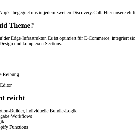
p?” begegnet uns in jedem zweiten Discovery-Call. Hier unsere ehrlic
quid Theme?
er Edge-Infrastruktur. Es ist optimiert für E-Commerce, integriert si
m Design und komplexen Sections.
e Reibung
Editor
t reicht
tion-Builder, individuelle Bundle-Logik
eigabe-Workflows
gik
opify Functions