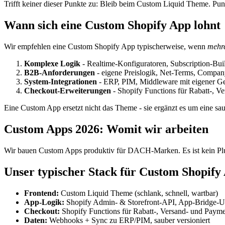
Trifft keiner dieser Punkte zu: Bleib beim Custom Liquid Theme. Pun
Wann sich eine Custom Shopify App lohnt
Wir empfehlen eine Custom Shopify App typischerweise, wenn
mehr
Komplexe Logik
- Realtime-Konfiguratoren, Subscription-Bui
B2B-Anforderungen
- eigene Preislogik, Net-Terms, Compa
System-Integrationen
- ERP, PIM, Middleware mit eigener Ge
Checkout-Erweiterungen
- Shopify Functions für Rabatt-, V
Eine Custom App ersetzt nicht das Theme - sie ergänzt es um eine sa
Custom Apps 2026: Womit wir arbeiten
Wir bauen Custom Apps produktiv für DACH-Marken. Es ist kein Plug
Unser typischer Stack für Custom Shopify
Frontend:
Custom Liquid Theme (schlank, schnell, wartbar)
App-Logik:
Shopify Admin- & Storefront-API, App-Bridge-U
Checkout:
Shopify Functions für Rabatt-, Versand- und Paym
Daten:
Webhooks + Sync zu ERP/PIM, sauber versioniert