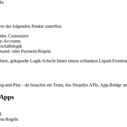
kt.
ere
der folgenden Punkte zutreffen:
lder, Customizer
ny-Accounts
schäftslogik
ersand- oder Payment-Regeln
ubere, gekapselte Logik-Schicht hinter einem schlanken Liquid-Fronten
-and-Play - du brauchst ein Team, das Shopifys APIs, App-Bridge und
 Apps
I
ent-Regeln