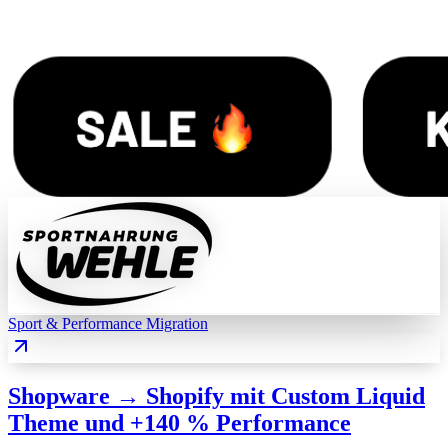
Sport & Performance
Migration
Shopware → Shopify mit Custom Liquid
Theme und +140 % Performance