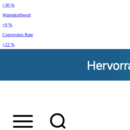
+30 %
Warenkorbwert
+9 %
Conversion Rate
+22 %
Kundenbindung