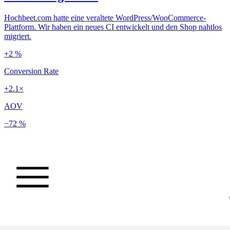
Hochbeet.com hatte eine veraltete WordPress/WooCommerce-
Plattform. Wir haben ein neues CI entwickelt und den Shop nahtlos
migriert.
+2 %
Conversion Rate
+2.1×
AOV
−72 %
Ladezeit