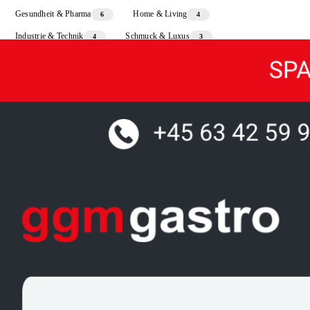
Gesundheit & Pharma
Home & Living
6
4
Industrie & Technik
Schmuck & Luxus
4
3
Sport & Freizeit
3