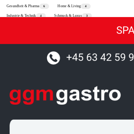
Gesundheit & Pharma
Home & Living
6
4
Industrie & Technik
Schmuck & Luxus
4
3
Sport & Freizeit
3