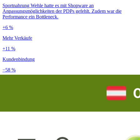
Sportnahrung Wehle hatte es mit Shopware an
Anpassungsmöglichkeiten der PDPs gefehlt. Zudem war die
Performance ein Bottleneck.
+6 %
Mehr Verkäufe
+11 %
Kundenbindung
−58 %
Ladezeit