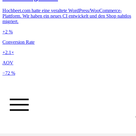
Hochbeet.com hatte eine veraltete WordPress/WooCommerce-
Plattform. Wir haben ein neues CI entwickelt und den Shop nahtlos
migriert.
+2 %
Conversion Rate
+2.1×
AOV
−72 %
Ladezeit