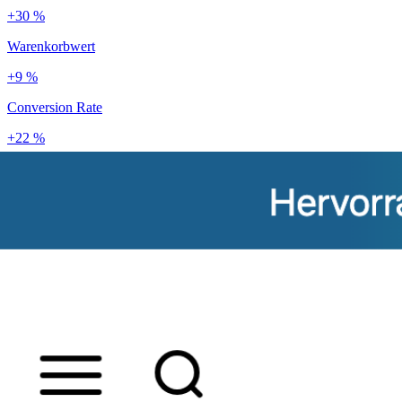
+30 %
Warenkorbwert
+9 %
Conversion Rate
+22 %
Kundenbindung