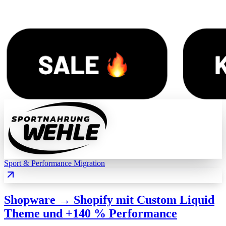
Sport & Performance
Migration
Shopware → Shopify mit Custom Liquid
Theme und +140 % Performance