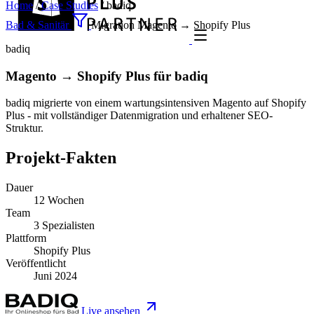
Home
/
Case Studies
/
badiq
Bad & Sanitär
Migration
Magento → Shopify Plus
badiq
Magento → Shopify Plus für badiq
badiq migrierte von einem wartungsintensiven Magento auf Shopify
Plus - mit vollständiger Datenmigration und erhaltener SEO-
Struktur.
Projekt-Fakten
Dauer
12 Wochen
Team
3 Spezialisten
Plattform
Shopify Plus
Veröffentlicht
Juni 2024
Live ansehen