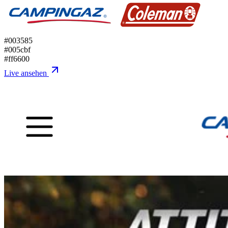
#003585
#005cbf
#ff6600
Live ansehen