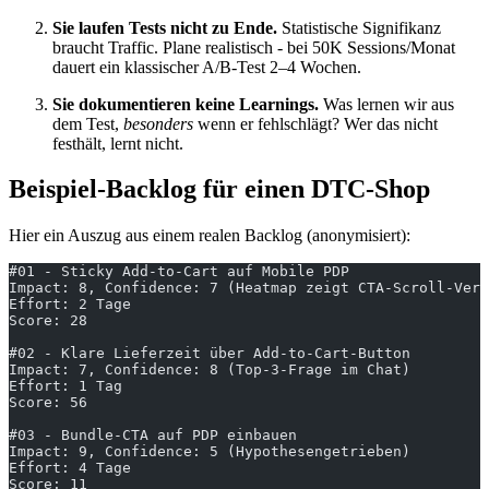
Sie laufen Tests nicht zu Ende.
Statistische Signifikanz
braucht Traffic. Plane realistisch - bei 50K Sessions/Monat
dauert ein klassischer A/B-Test 2–4 Wochen.
Sie dokumentieren keine Learnings.
Was lernen wir aus
dem Test,
besonders
wenn er fehlschlägt? Wer das nicht
festhält, lernt nicht.
Beispiel-Backlog für einen DTC-Shop
Hier ein Auszug aus einem realen Backlog (anonymisiert):
#01 - Sticky Add-to-Cart auf Mobile PDP
Impact: 8, Confidence: 7 (Heatmap zeigt CTA-Scroll-Verl
Effort: 2 Tage
Score: 28
#02 - Klare Lieferzeit über Add-to-Cart-Button
Impact: 7, Confidence: 8 (Top-3-Frage im Chat)
Effort: 1 Tag
Score: 56
#03 - Bundle-CTA auf PDP einbauen
Impact: 9, Confidence: 5 (Hypothesengetrieben)
Effort: 4 Tage
Score: 11