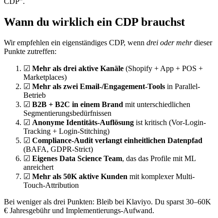
CDP”.
Wann du wirklich ein CDP brauchst
Wir empfehlen ein eigenständiges CDP, wenn
drei oder mehr
dieser
Punkte zutreffen:
☑
Mehr als drei aktive Kanäle
(Shopify + App + POS +
Marketplaces)
☑
Mehr als zwei Email-/Engagement-Tools
in Parallel-
Betrieb
☑
B2B + B2C in einem Brand
mit unterschiedlichen
Segmentierungsbedürfnissen
☑
Anonyme Identitäts-Auflösung
ist kritisch (Vor-Login-
Tracking + Login-Stitching)
☑
Compliance-Audit verlangt einheitlichen Datenpfad
(BAFA, GDPR-Strict)
☑
Eigenes Data Science Team
, das das Profile mit ML
anreichert
☑
Mehr als 50K aktive Kunden
mit komplexer Multi-
Touch-Attribution
Bei weniger als drei Punkten: Bleib bei Klaviyo. Du sparst 30–60K
€ Jahresgebühr und Implementierungs-Aufwand.