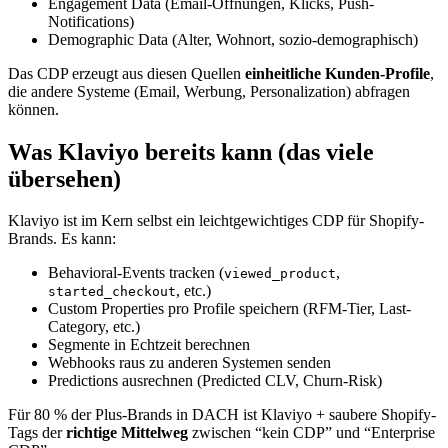
Engagement Data (Email-Öffnungen, Klicks, Push-
Notifications)
Demographic Data (Alter, Wohnort, sozio-demographisch)
Das CDP erzeugt aus diesen Quellen
einheitliche Kunden-Profile
,
die andere Systeme (Email, Werbung, Personalization) abfragen
können.
Was Klaviyo bereits kann (das viele
übersehen)
Klaviyo ist im Kern selbst ein leichtgewichtiges CDP für Shopify-
Brands. Es kann:
Behavioral-Events tracken (
,
viewed_product
, etc.)
started_checkout
Custom Properties pro Profile speichern (RFM-Tier, Last-
Category, etc.)
Segmente in Echtzeit berechnen
Webhooks raus zu anderen Systemen senden
Predictions ausrechnen (Predicted CLV, Churn-Risk)
Für 80 % der Plus-Brands in DACH ist Klaviyo + saubere Shopify-
Tags der
richtige Mittelweg
zwischen “kein CDP” und “Enterprise