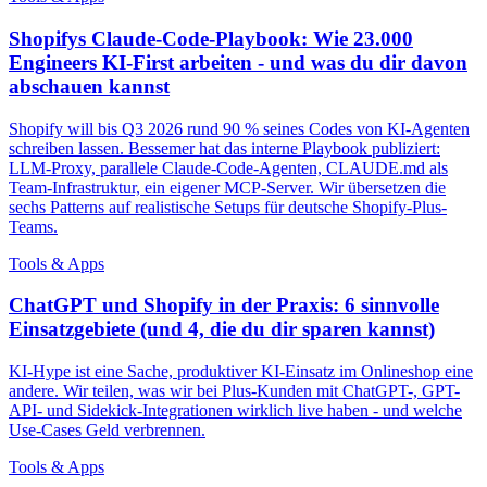
Shopifys Claude-Code-Playbook: Wie 23.000
Engineers KI-First arbeiten - und was du dir davon
abschauen kannst
Shopify will bis Q3 2026 rund 90 % seines Codes von KI-Agenten
schreiben lassen. Bessemer hat das interne Playbook publiziert:
LLM-Proxy, parallele Claude-Code-Agenten, CLAUDE.md als
Team-Infrastruktur, ein eigener MCP-Server. Wir übersetzen die
sechs Patterns auf realistische Setups für deutsche Shopify-Plus-
Teams.
Tools & Apps
ChatGPT und Shopify in der Praxis: 6 sinnvolle
Einsatzgebiete (und 4, die du dir sparen kannst)
KI-Hype ist eine Sache, produktiver KI-Einsatz im Onlineshop eine
andere. Wir teilen, was wir bei Plus-Kunden mit ChatGPT-, GPT-
API- und Sidekick-Integrationen wirklich live haben - und welche
Use-Cases Geld verbrennen.
Tools & Apps