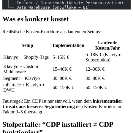
  ├── Insider / Bloomreach (Onsite-Personalization)
  └── Data Warehouse (Snowflake → BI)
Was es konkret kostet
Realistische Kosten-Korridore aus laufenden Setups:
Laufende
Setup
Implementation
Kosten/Jahr
6–18K € (Klaviyo-
Klaviyo + Shopify-Tags
5–15K €
Subscription)
Klaviyo + Custom-
15–40K €
12–30K €
Middleware
Segment + Klaviyo
30–80K €
30–80K €
mParticle + Klaviyo +
60–150K €
60–150K €
DWH
Faustregel: Ein CDP ist nur sinnvoll, wenn dein
inkrementeller
Umsatz aus besserer Segmentierung
den Kosten-Korridor um
Faktor 3–5 übersteigt.
Stolperfalle: “CDP installiert ≠ CDP
funktioniert”