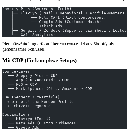
Shopify Plus (Source-of-Truth)
    ├── Klaviyo (Email + Behavioral + Profile-Master)
    │       ├── Meta CAPI (Pixel-Conversions)
    │       ├── Google Ads (Customer-Match)
    │       └── TikTok Ads
    ├── Gorgias / Zendesk (Support, via Shopify-Lookup)
    └── GA4 (Analytics)
Identitäts-Stitching erfolgt über
aus Shopify als
customer_id
gemeinsamer Schlüssel.
Mit CDP (für komplexe Setups)
Source-Layer:
  ├── Shopify Plus → CDP
  ├── App (iOS/Android) → CDP
  ├── POS → CDP
  └── Marketplaces (Otto, Amazon) → CDP
CDP (Segment / mParticle):
  → einheitliche Kunden-Profile
  → Echtzeit-Segmente
Destinations:
  ├── Klaviyo (Email)
  ├── Meta Ads (Custom Audiences)
  ├── Google Ads