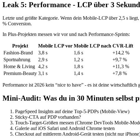
Leak 5: Performance - LCP über 3 Sekun
Letzte und größte Kategorie. Wenn dein Mobile-LCP über 2,5 s liegt,
% Conversion.
In Plus-Projekten messen wir vor und nach Performance-Sprints:
Projekt
Mobile LCP vor
Mobile LCP nach
CVR-Lift
Fashion-Brand
3,8 s
1,6 s
+14,2 %
Sportnahrung
2,9 s
1,2 s
+9,7 %
Home & Living
4,2 s
1,8 s
+11,3 %
Premium-Beauty
3,1 s
1,4 s
+7,8 %
Performance ist 2026 kein “nice to have” - es ist deine wirtschaftlic
Mini-Audit: Was du in 30 Minuten selbst p
PageSpeed Insights auf deine Top-5-PDPs (Mobile-View)
Sticky-CTA auf PDP vorhanden?
Touch-Target-Größen messen (Chrome DevTools Mobile-Mod
Galerie auf iOS Safari und Android Chrome testen
Checkout auf mittlerem Android-Gerät testen (nicht nur iPhone