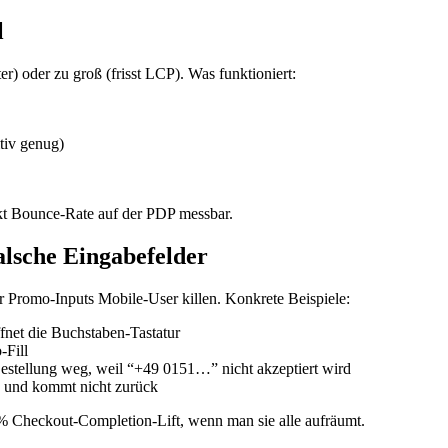
l
er) oder zu groß (frisst LCP). Was funktioniert:
itiv genug)
kt Bounce-Rate auf der PDP messbar.
alsche Eingabefelder
er Promo-Inputs Mobile-User killen. Konkrete Beispiele:
net die Buchstaben-Tastatur
Fill
estellung weg, weil “+49 0151…” nicht akzeptiert wird
 und kommt nicht zurück
 % Checkout-Completion-Lift, wenn man sie alle aufräumt.