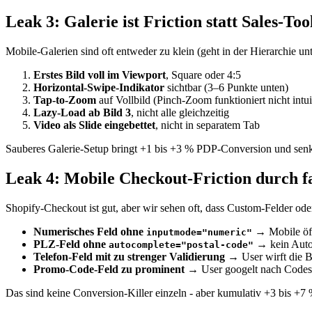
Leak 3: Galerie ist Friction statt Sales-Too
Mobile-Galerien sind oft entweder zu klein (geht in der Hierarchie unt
Erstes Bild voll im Viewport
, Square oder 4:5
Horizontal-Swipe-Indikator
sichtbar (3–6 Punkte unten)
Tap-to-Zoom
auf Vollbild (Pinch-Zoom funktioniert nicht intu
Lazy-Load ab Bild 3
, nicht alle gleichzeitig
Video als Slide eingebettet
, nicht in separatem Tab
Sauberes Galerie-Setup bringt +1 bis +3 % PDP-Conversion und sen
Leak 4: Mobile Checkout-Friction durch f
Shopify-Checkout ist gut, aber wir sehen oft, dass Custom-Felder od
Numerisches Feld ohne
→ Mobile öff
inputmode="numeric"
PLZ-Feld ohne
→ kein Auto-
autocomplete="postal-code"
Telefon-Feld mit zu strenger Validierung
→ User wirft die B
Promo-Code-Feld zu prominent
→ User googelt nach Codes
Das sind keine Conversion-Killer einzeln - aber kumulativ +3 bis +7