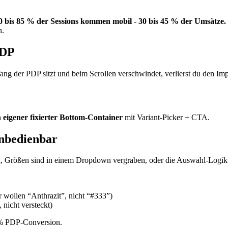
0 bis 85 % der Sessions kommen mobil - 30 bis 45 % der Umsätze.
n.
PDP
g der PDP sitzt und beim Scrollen verschwindet, verlierst du den Im
n
eigener fixierter Bottom-Container
mit Variant-Picker + CTA.
unbedienbar
x, Größen sind in einem Dropdown vergraben, oder die Auswahl-Logik b
 wollen “Anthrazit”, nicht “#333”)
nicht versteckt)
5 % PDP-Conversion.