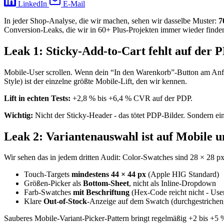
LinkedIn
E-Mail
In jeder Shop-Analyse, die wir machen, sehen wir dasselbe Muster:
7
Conversion-Leaks, die wir in 60+ Plus-Projekten immer wieder finde
Leak 1: Sticky-Add-to-Cart fehlt auf der 
Mobile-User scrollen. Wenn dein “In den Warenkorb”-Button am Anfan
Style) ist der einzelne größte Mobile-Lift, den wir kennen.
Lift in echten Tests:
+2,8 % bis +6,4 % CVR auf der PDP.
Wichtig:
Nicht der Sticky-Header - das tötet PDP-Bilder. Sondern ei
Leak 2: Variantenauswahl ist auf Mobile 
Wir sehen das in jedem dritten Audit: Color-Swatches sind 28 × 28 p
Touch-Targets
mindestens 44 × 44 px
(Apple HIG Standard)
Größen-Picker als
Bottom-Sheet
, nicht als Inline-Dropdown
Farb-Swatches
mit Beschriftung
(Hex-Code reicht nicht - User
Klare
Out-of-Stock
-Anzeige auf dem Swatch (durchgestrichen, 
Sauberes Mobile-Variant-Picker-Pattern bringt regelmäßig +2 bis +