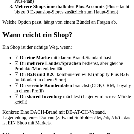
Plus-Plan)
Mehrere Shops innerhalb des Plus-Accounts
(Plus erlaubt
bis zu 9 Expansion-Stores zusätzlich zum Haupt-Shop)
Welche Option passt, hängt von einem Bündel an Fragen ab.
Wann reicht ein Shop?
Ein Shop ist der richtige Weg, wenn:
☑ Du
eine Marke
mit klarem Brand-Standard hast
☑ Du
mehrere Länder/Sprachen
bedienst, aber gleiche
Produkte/Markenidentität
☑ Du
B2B und B2C
kombinieren willst (Shopify Plus B2B
funktioniert in einem Store)
☑ Du
vereinte Kundendaten
brauchst (CDP, CRM, Loyalty
in einem Profil)
☑ Du
shared Inventory
möchtest (Lager wird across Märkte
geteilt)
Konkret: Eine DACH-Brand mit DE-AT-CH-Versand,
Lagerteilung, einer Domain (z. B. mit Subfolder /de/, /at/, /ch/) - das
ist EIN Shop mit Markets.