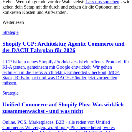
Hebel. Wenn du gerade vor der Wahl stehst:
Lass uns sprechen
- wir
gehen dein Setup mit dir durch und zeigen dir die Optionen mit
konkreten Kosten und Aufwänden.
Weiterlesen
Strategie
Shopify UCP: Architektur, Agentic Commerce und
der DACH-Fahrplan für 2026
UCP ist kein neues Shopify-Produkt - es ist ein offenes Protokoll für
KI-Agenten, gemeinsam mit Google entwickelt. Wir gehen
technisch in die Tiefe: Architektur, Embedded Checkout, MCP-
Stack, B2B-Impact und was DACH-Händler jetzt vorbereiten
müssen.
Strategie
Unified Commerce auf Shopify Plus: Was wirklich
zusammenwächst - und was nicht
Online, POS, Marketplaces, B2B - alle reden von Unified
Commerce. Wir zeigen, wo Shopify Plus heute liefert, wo es