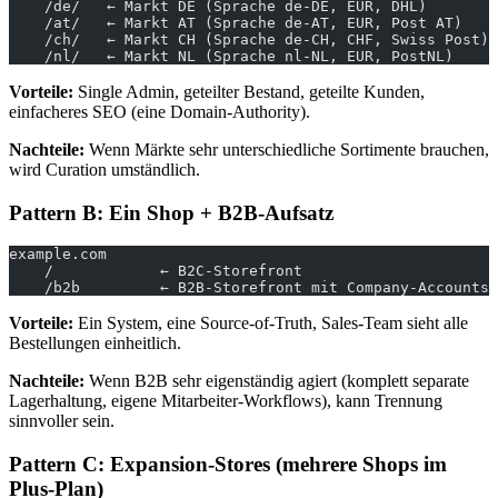
    /de/   ← Markt DE (Sprache de-DE, EUR, DHL)
    /at/   ← Markt AT (Sprache de-AT, EUR, Post AT)
    /ch/   ← Markt CH (Sprache de-CH, CHF, Swiss Post)
    /nl/   ← Markt NL (Sprache nl-NL, EUR, PostNL)
Vorteile:
Single Admin, geteilter Bestand, geteilte Kunden,
einfacheres SEO (eine Domain-Authority).
Nachteile:
Wenn Märkte sehr unterschiedliche Sortimente brauchen,
wird Curation umständlich.
Pattern B: Ein Shop + B2B-Aufsatz
example.com
    /            ← B2C-Storefront
    /b2b         ← B2B-Storefront mit Company-Accounts,
Vorteile:
Ein System, eine Source-of-Truth, Sales-Team sieht alle
Bestellungen einheitlich.
Nachteile:
Wenn B2B sehr eigenständig agiert (komplett separate
Lagerhaltung, eigene Mitarbeiter-Workflows), kann Trennung
sinnvoller sein.
Pattern C: Expansion-Stores (mehrere Shops im
Plus-Plan)