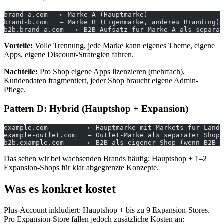
brand-a.com   ← Marke A (Hauptmarke)
brand-b.com   ← Marke B (Eigenmarke, anderes Branding)
b2b.brand-a.com   ← B2B-Aufsatz für Marke A als separat
Vorteile:
Volle Trennung, jede Marke kann eigenes Theme, eigene
Apps, eigene Discount-Strategien fahren.
Nachteile:
Pro Shop eigene Apps lizenzieren (mehrfach),
Kundendaten fragmentiert, jeder Shop braucht eigene Admin-
Pflege.
Pattern D: Hybrid (Hauptshop + Expansion)
example.com          ← Hauptmarke mit Markets für Lände
example-outlet.com   ← Outlet-Marke als separater Shop
b2b.example.com      ← B2B als eigener Shop (wenn B2B-G
Das sehen wir bei wachsenden Brands häufig: Hauptshop + 1–2
Expansion-Shops für klar abgegrenzte Konzepte.
Was es konkret kostet
Plus-Account inkludiert: Hauptshop + bis zu 9 Expansion-Stores.
Pro Expansion-Store fallen jedoch zusätzliche Kosten an: