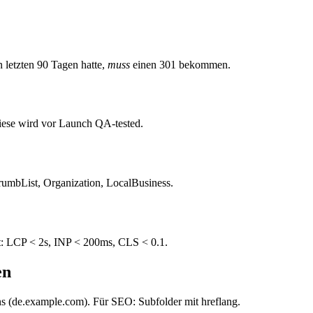
 letzten 90 Tagen hatte,
muss
einen 301 bekommen.
Diese wird vor Launch QA-tested.
rumbList, Organization, LocalBusiness.
t: LCP < 2s, INP < 200ms, CLS < 0.1.
en
ins (de.example.com). Für SEO: Subfolder mit hreflang.