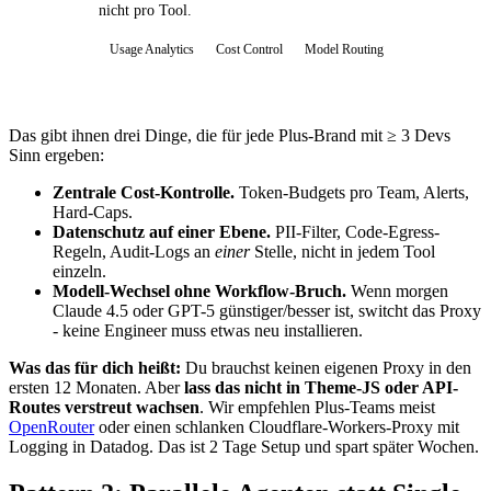
nicht pro Tool.
Usage Analytics
Cost Control
Model Routing
Das gibt ihnen drei Dinge, die für jede Plus-Brand mit ≥ 3 Devs
Sinn ergeben:
Zentrale Cost-Kontrolle.
Token-Budgets pro Team, Alerts,
Hard-Caps.
Datenschutz auf einer Ebene.
PII-Filter, Code-Egress-
Regeln, Audit-Logs an
einer
Stelle, nicht in jedem Tool
einzeln.
Modell-Wechsel ohne Workflow-Bruch.
Wenn morgen
Claude 4.5 oder GPT-5 günstiger/besser ist, switcht das Proxy
- keine Engineer muss etwas neu installieren.
Was das für dich heißt:
Du brauchst keinen eigenen Proxy in den
ersten 12 Monaten. Aber
lass das nicht in Theme-JS oder API-
Routes verstreut wachsen
. Wir empfehlen Plus-Teams meist
OpenRouter
oder einen schlanken Cloudflare-Workers-Proxy mit
Logging in Datadog. Das ist 2 Tage Setup und spart später Wochen.