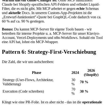
Warum das ein Game-Changer ist:
Ohne MCP halluziniert
Claude bei Shopify-spezifischen API-Feldern und erfindet Liquid-
Filter, die es nicht gibt. Mit MCP arbeitet er gegen
echte
Schemas
und
aktuelle
Docs. In unseren Custom-App-Projekten ist die
„Erstwurf-funktioniert”-Quote bei GraphQL-Code dadurch von ca.
60 % auf ca. 90 % gestiegen.
Bonus:
Du kannst MCP-Server für eigene Tools bauen - wir
betreiben für interne Projekte u. a. MCP-Server für unser Klaviyo-
Account, Vercel-Deployments und n8n-Workflows. Sobald ein Tool
eine API hat, lohnt ein MCP-Wrapper.
Pattern 6: Strategy-First-Verschiebung
Die Zahl, die wir uns aufschreiben:
2026
Phase
2024
(Shopify)
Strategy (User-Flows, Architektur,
30
70 %
Validierung)
%
70
Execution (Code schreiben)
30 %
%
Klingt wie eine PR-Folie. Ist es aber nicht - das ist die
operationale