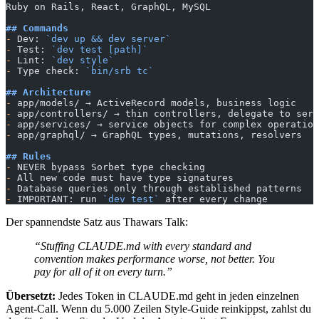
Ruby on Rails, React, GraphQL, MySQL
## Commands
-
 Dev: 
`dev up && dev server`
-
 Test: 
`dev test [path]`
-
 Lint: 
`dev style`
-
 Type check: 
`bin/srb tc`
## Architecture
-
 app/models/ → ActiveRecord models, business logic
-
 app/controllers/ → thin controllers, delegate to serv
-
 app/services/ → service objects for complex operation
-
 app/graphql/ → GraphQL types, mutations, resolvers
## Rules
-
 NEVER bypass Sorbet type checking
-
 All new code must have type signatures
-
 Database queries only through established patterns
-
 IMPORTANT: run 
`dev test`
 after every change
Der spannendste Satz aus Thawars Talk:
“Stuffing CLAUDE.md with every standard and
convention makes performance worse, not better. You
pay for all of it on every turn.”
Übersetzt:
Jedes Token in CLAUDE.md geht in jeden einzelnen
Agent-Call. Wenn du 5.000 Zeilen Style-Guide reinkippst, zahlst du