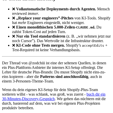
❌
Vollautomatische Deployments durch Agenten.
Mensch
reviewed
immer
.
❌
„Replace your engineers”-Pitches
von KI-Tools. Shopify
hat
mehr
Engineers eingestellt, nicht weniger.
❌
Einen monolithischen 5.000-Zeilen-
.
Du
CLAUDE.md
zahlst Token-Cost auf jeden Turn.
❌
Nur ein Tool standardisieren
(z. B. „wir nehmen jetzt nur
noch Cursor”). Das Wertvolle ist die Infrastruktur drunter.
❌
KI-Code ohne Tests mergen.
Shopify’s
+
acceptEdits
Test-Required ist keine Verhandlungsbasis.
Der Thread von @zodchiii ist eine der seltenen Quellen, in denen
ein Plus-Plattform-Anbieter ihr internes KI-Setup offenlegt. Die
Lehre für deutsche Plus-Brands: Du musst Shopify nicht eins-zu-
eins kopieren - aber die
Patterns sind anschlussfähig
, auch in
einem 3-Personen-Theme-Team.
Wenn du dein eigenes KI-Setup für dein Shopify-Plus-Team
sortieren willst - was schlank, was groß, was zuerst -
buch dir ein
30-Minuten-Discovery-Gespräch
. Wir gehen das nüchtern mit dir
durch, basierend auf dem, was wir bei eigenen Plus-Projekten
produktiv betreiben.