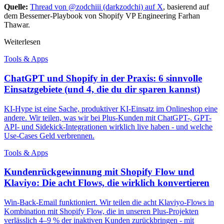
Quelle:
Thread von @zodchiii (darkzodchi) auf X
, basierend auf
dem Bessemer-Playbook von Shopify VP Engineering Farhan
Thawar.
Weiterlesen
Tools & Apps
ChatGPT und Shopify in der Praxis: 6 sinnvolle
Einsatzgebiete (und 4, die du dir sparen kannst)
KI-Hype ist eine Sache, produktiver KI-Einsatz im Onlineshop eine
andere. Wir teilen, was wir bei Plus-Kunden mit ChatGPT-, GPT-
API- und Sidekick-Integrationen wirklich live haben - und welche
Use-Cases Geld verbrennen.
Tools & Apps
Kundenrückgewinnung mit Shopify Flow und
Klaviyo: Die acht Flows, die wirklich konvertieren
Win-Back-Email funktioniert. Wir teilen die acht Klaviyo-Flows in
Kombination mit Shopify Flow, die in unseren Plus-Projekten
verlässlich 4–9 % der inaktiven Kunden zurückbringen - mit