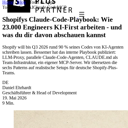
Home
/
Blog
/
Tools & Apps
Tools & Apps
AI
Claude Code
MCP
Shopifys Claude-Code-Playbook: Wie
23.000 Engineers KI-First arbeiten - und
was du dir davon abschauen kannst
Shopify will bis Q3 2026 rund 90 % seines Codes von KI-Agenten
schreiben lassen. Bessemer hat das interne Playbook publiziert:
LLM-Proxy, parallele Claude-Code-Agenten, CLAUDE.md als
Team-Infrastruktur, ein eigener MCP-Server. Wir übersetzen die
sechs Patterns auf realistische Setups für deutsche Shopify-Plus-
Teams.
DE
Daniel Ehrhardt
Geschäftsführer & Head of Development
19. Mai 2026
9 Min.