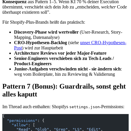
Konsequenz
aus Pattern 1–5. Wenn KI 70 % deiner Execution
übernimmt, verschiebt sich dein Job zu „entscheiden,
welcher
Code
überhaupt existieren soll”.
Für Shopify-Plus-Brands heißt das praktisch:
Discovery-Phase wird wertvoller
(User-Research, Story-
Mapping, Datenanalyse)
CRO-Hypothesen-Backlog
(siehe
unser CRO-Hypothesen-
Post
) wird zur Hauptarbeit
Architecture Reviews vor jeder Major-Feature
Senior-Engineers verschieben sich zu Tech-Leads /
Product-Engineers
Junior-Aufgaben verschwinden nicht - sie ändern sich
:
weg vom Boilerplate, hin zu Reviewing & Validierung
Pattern 7 (Bonus): Guardrails, sonst geht
alles kaputt
Im Thread auch enthalten: Shopifys
-Permissions:
settings.json
{
  "permissions"
: {
    "allow"
: [
      "Read"
, 
"Glob"
, 
"Grep"
, 
"LS"
, 
"Edit"
,