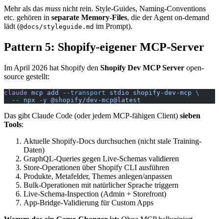
Mehr als das
muss
nicht rein. Style-Guides, Naming-Conventions
etc. gehören in
separate Memory-Files
, die der Agent on-demand
lädt (
im Prompt).
@docs/styleguide.md
Pattern 5: Shopify-eigener MCP-Server
Im April 2026 hat Shopify den
Shopify Dev MCP Server
open-
source gestellt:
claude
 mcp
 add
 --transport
 stdio
 shopify-dev-mcp
 \
  --
 npx
 -y
 @shopify/dev-mcp@latest
Das gibt Claude Code (oder jedem MCP-fähigen Client)
sieben
Tools
:
Aktuelle Shopify-Docs durchsuchen (nicht stale Training-
Daten)
GraphQL-Queries gegen Live-Schemas validieren
Store-Operationen über Shopify CLI ausführen
Produkte, Metafelder, Themes anlegen/anpassen
Bulk-Operationen mit natürlicher Sprache triggern
Live-Schema-Inspection (Admin + Storefront)
App-Bridge-Validierung für Custom Apps