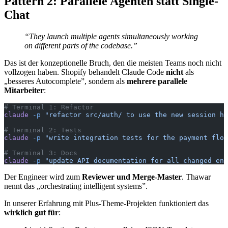
Pattern 2: Parallele Agenten statt Single-
Chat
“They launch multiple agents simultaneously working
on different parts of the codebase.”
Das ist der konzeptionelle Bruch, den die meisten Teams noch nicht
vollzogen haben. Shopify behandelt Claude Code
nicht
als
„besseres Autocomplete”, sondern als
mehrere parallele
Mitarbeiter
:
# Terminal 1: Refactor
claude
 -p
 "refactor src/auth/ to use the new session ha
# Terminal 2: Tests
claude
 -p
 "write integration tests for the payment flow
# Terminal 3: Docs
claude
 -p
 "update API documentation for all changed end
Der Engineer wird zum
Reviewer und Merge-Master
. Thawar
nennt das „orchestrating intelligent systems”.
In unserer Erfahrung mit Plus-Theme-Projekten funktioniert das
wirklich gut für
: