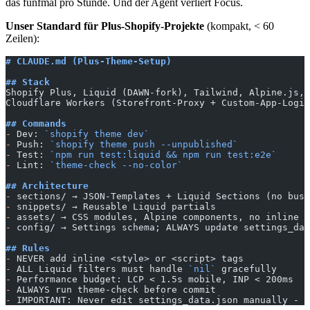
das fünfmal pro Stunde. Und der Agent verliert Focus.
Unser Standard für Plus-Shopify-Projekte
(kompakt, < 60
Zeilen):
# CLAUDE.md (Plus-Theme-Setup)
## Stack
Shopify Plus, Liquid (DAWN-fork), Tailwind, Alpine.js, 
Cloudflare Workers (Storefront-Proxy + Custom-App-Logic
## Commands
-
 Dev: 
`shopify theme dev`
-
 Push: 
`shopify theme push --unpublished`
-
 Test: 
`npm run test:liquid && npm run test:e2e`
-
 Lint: 
`theme-check --no-color`
## Architecture
-
 sections/ → JSON-Templates + Liquid Sections (no busi
-
 snippets/ → Reusable Liquid partials
-
 assets/ → CSS modules, Alpine components, no inline J
-
 config/ → Settings schema; ALWAYS update settings_dat
## Rules
-
 NEVER add inline <style> or <script> tags
-
 ALL Liquid filters must handle 
`nil`
 gracefully
-
 Performance budget: LCP < 1.5s mobile, INP < 200ms
-
 ALWAYS run theme-check before commit
-
 IMPORTANT: Never edit settings_data.json manually - u