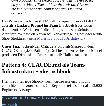
own proposal: what breaks at scale? Then revise based
on your critique. Then critique the revision. Give me
the final version with confidence levels for each
decision.”
Das Pattern ist nicht neu (LLM-Self-Critique gibt es seit GPT-4),
aber
als Standard-Prompt im Team-Playbook
ist es selten
dokumentiert. Wir bauen ähnliche Loops in unsere Solution-
Architecture-Phase ein - etwa bei B2B-Pricing-Engines oder Multi-
Shop-Strukturen (siehe
Multishop-Shopify-Architektur
).
Unser Tipp:
Schreib den Critique-Prompt als Snippet in dein
CLAUDE.md (siehe Pattern 4). Drei Iterationen reichen meist; mehr
produziert Diminishing Returns und teils Halluzinationen.
Pattern 4: CLAUDE.md als Team-
Infrastruktur - aber schlank
Hier wird’s für jede Shopify-Team-Größe relevant. Shopify
committet ihr
ins Git-Repo und teilt es über alle 23.000
CLAUDE.md
Engineers. Auszug:
# CLAUDE.md (Shopify internal pattern)
## Stack