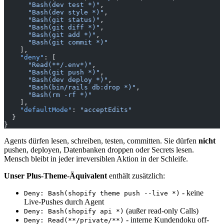
      "Bash(dev test *)"
,
      "Bash(dev style *)"
,
      "Bash(git status)"
,
      "Bash(git diff *)"
,
      "Bash(git add *)"
,
      "Bash(git commit *)"
    ],
    "deny"
: [
      "Read(**/.env*)"
,
      "Bash(git push *)"
,
      "Bash(dev deploy *)"
,
      "Bash(bin/rails db:drop *)"
,
      "Bash(rm -rf *)"
    ],
    "defaultMode"
: 
"acceptEdits"
  }
}
Agents dürfen lesen, schreiben, testen, committen. Sie dürfen
nicht
pushen, deployen, Datenbanken droppen oder Secrets lesen.
Mensch bleibt in jeder irreversiblen Aktion in der Schleife.
Unser Plus-Theme-Äquivalent
enthält zusätzlich:
- keine
Deny: Bash(shopify theme push --live *)
Live-Pushes durch Agent
(außer read-only Calls)
Deny: Bash(shopify api *)
- interne Kundendoku off-
Deny: Read(**/private/**)