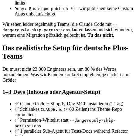
limits
- wir publishen keine Custom
Deny: Bash(npm publish *)
Apps unbeaufsichtigt
Wir sehen leider regelmäßig Teams, die Claude Code mit
--
laufen lassen und sich wundern,
dangerously-skip-permissions
warum eine Migration plötzlich gelöscht ist.
Tu das nicht.
Das realistische Setup für deutsche Plus-
Teams
Du musst nicht 23.000 Engineers sein, um 80 % des Wertes
mitzunehmen. Was wir Kunden konkret empfehlen, je nach Team-
Größe:
1–3 Devs (Inhouse oder Agentur-Setup)
✅ Claude Code + Shopify Dev MCP installieren (1 Tag)
✅ Schlankes
(< 60 Zeilen) ins Theme-Repo
CLAUDE.md
committen
✅ Permission-Whitelist statt
--dangerously-skip-
permissions
✅ 1 paralleler Sub-Agent für Tests/Docs während Refactor