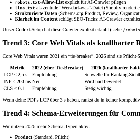
-Allow-List
explizit für AI-Crawler pflegen
robots.txt
als zentrale “Wer-darf-was”-Datei (Shopify rendert es
llms.txt
Strukturierte Daten
(Schema.org Product, Review, Organizatio
Klarheit im Content
schlägt SEO-Tricks: AI-Crawler extrahie
Unser Codext-Setup hat diese Crawler explizit erlaubt (siehe
/robot
Trend 3: Core Web Vitals als knallharter
Core Web Vitals waren 2021 ein “tie-breaker”. 2026 sind sie Pflicht-
Metrik
2022 (eher Tie-Breaker)
2026 (knallharter Fakt
LCP < 2,5 s
Empfehlung
Schwelle für Ranking-Sicht
INP < 200 ms
Neu
Wird hart bewertet
CLS < 0,1
Empfehlung
Stetig wichtig
Wenn deine PDPs LCP über 3 s haben, rankst du in keiner kompetitiv
Trend 4: Schema-Erweiterungen für Com
Wir nutzen 2026 mehr Schema-Typen aktiv:
Product
(Standard, Pflicht)