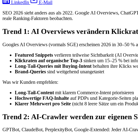
LinkedIn
E-Mail
SEO 2026 sieht anders aus als 2022. Google AI Overviews, ChatGPT-Br
reale Ranking-Faktoren beobachten.
Trend 1: AI Overviews verändern Klickra
Googles AI Overviews (vormals SGE) erscheinen 2026 in 30–50 % all
Featured Snippets
verlieren teilweise Sichtbarkeit (AI Overv
Klickraten auf organische Top-3
sinken um 15–25 % bei info
Long-Tail-Queries mit Buying-Intent
behalten ihre Klicks w
Brand-Queries
sind weitgehend unangetastet
Was wir Kunden empfehlen:
Long-Tail-Content
mit klarem Commerce-Intent priorisieren
Hochwertige FAQ-Inhalte
auf PDPs und Kategorie-Seiten plat
Klarer Mehrwert pro Seite
(nicht 8 leere Sätze um ein Produ
Trend 2: AI-Crawler werden zur eigenen 
GPTBot, ClaudeBot, PerplexityBot, Google-Extended: Jeder AI-Crawl