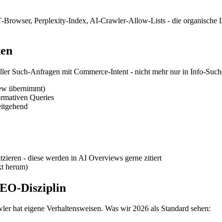
owser, Perplexity-Index, AI-Crawler-Allow-Lists - die organische Lan
ten
er Such-Anfragen mit Commerce-Intent - nicht mehr nur in Info-Suche
iew übernimmt)
rmativen Queries
eitgehend
zieren - diese werden in AI Overviews gerne zitiert
kt herum)
SEO-Disziplin
er hat eigene Verhaltensweisen. Was wir 2026 als Standard sehen: