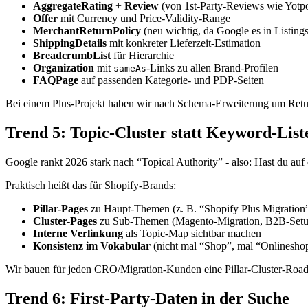
AggregateRating
+
Review
(von 1st-Party-Reviews wie Yotpo,
Offer
mit Currency und Price-Validity-Range
MerchantReturnPolicy
(neu wichtig, da Google es in Listings
ShippingDetails
mit konkreter Lieferzeit-Estimation
BreadcrumbList
für Hierarchie
Organization
mit
-Links zu allen Brand-Profilen
sameAs
FAQPage
auf passenden Kategorie- und PDP-Seiten
Bei einem Plus-Projekt haben wir nach Schema-Erweiterung um Return
Trend 5: Topic-Cluster statt Keyword-List
Google rankt 2026 stark nach “Topical Authority” - also: Hast du auf
Praktisch heißt das für Shopify-Brands:
Pillar-Pages
zu Haupt-Themen (z. B. “Shopify Plus Migration
Cluster-Pages
zu Sub-Themen (Magento-Migration, B2B-Setup
Interne Verlinkung
als Topic-Map sichtbar machen
Konsistenz im Vokabular
(nicht mal “Shop”, mal “Onlinesho
Wir bauen für jeden CRO/Migration-Kunden eine Pillar-Cluster-Roa
Trend 6: First-Party-Daten in der Suche