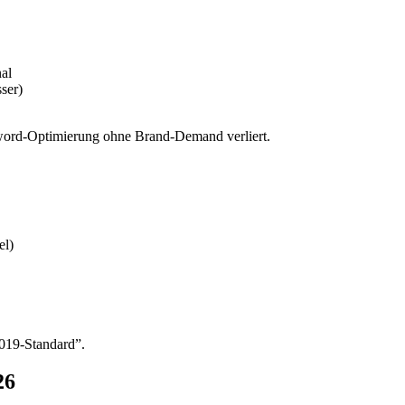
al
ser)
yword-Optimierung ohne Brand-Demand verliert.
el)
2019-Standard”.
26