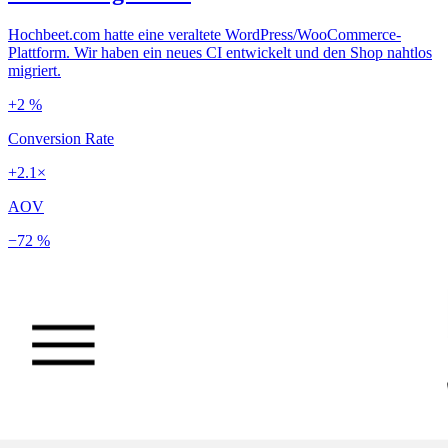
Hochbeet.com hatte eine veraltete WordPress/WooCommerce-
Plattform. Wir haben ein neues CI entwickelt und den Shop nahtlos
migriert.
+2 %
Conversion Rate
+2.1×
AOV
−72 %
Ladezeit