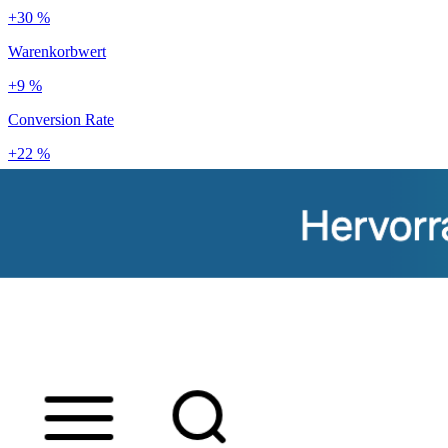
+30 %
Warenkorbwert
+9 %
Conversion Rate
+22 %
Kundenbindung