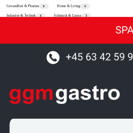
Gesundheit & Pharma
Home & Living
6
4
Industrie & Technik
Schmuck & Luxus
4
3
Sport & Freizeit
3