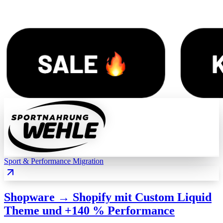
Sport & Performance
Migration
Shopware → Shopify mit Custom Liquid
Theme und +140 % Performance