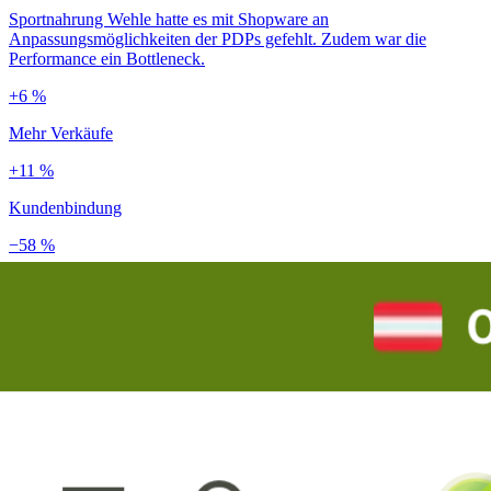
Sportnahrung Wehle hatte es mit Shopware an
Anpassungsmöglichkeiten der PDPs gefehlt. Zudem war die
Performance ein Bottleneck.
+6 %
Mehr Verkäufe
+11 %
Kundenbindung
−58 %
Ladezeit