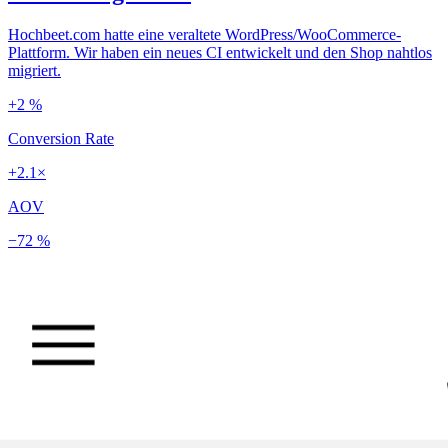
Hochbeet.com hatte eine veraltete WordPress/WooCommerce-
Plattform. Wir haben ein neues CI entwickelt und den Shop nahtlos
migriert.
+2 %
Conversion Rate
+2.1×
AOV
−72 %
Ladezeit