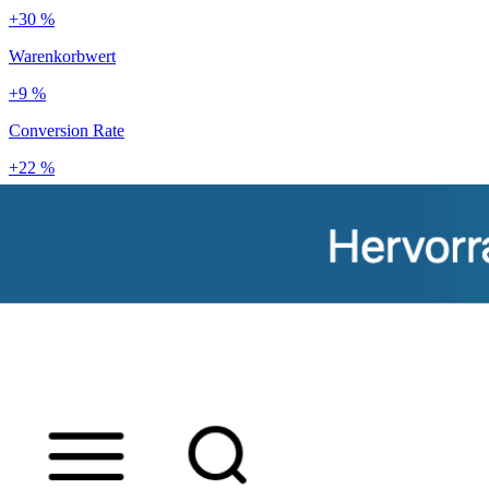
+30 %
Warenkorbwert
+9 %
Conversion Rate
+22 %
Kundenbindung