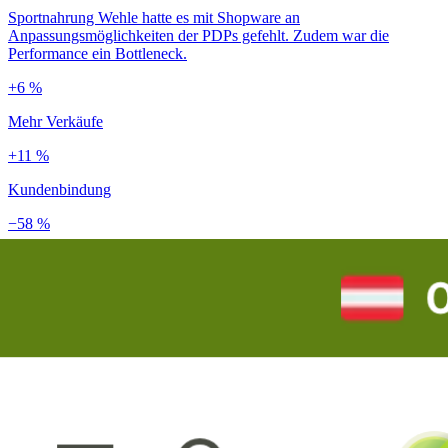
Sportnahrung Wehle hatte es mit Shopware an
Anpassungsmöglichkeiten der PDPs gefehlt. Zudem war die
Performance ein Bottleneck.
+6 %
Mehr Verkäufe
+11 %
Kundenbindung
−58 %
Ladezeit