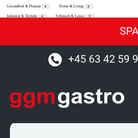
Gesundheit & Pharma
Home & Living
6
4
Industrie & Technik
Schmuck & Luxus
4
3
Sport & Freizeit
3