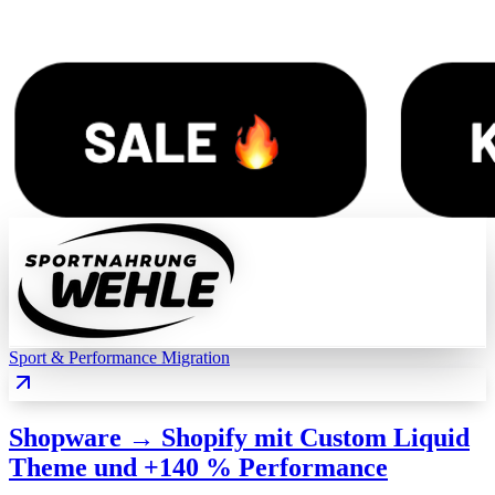
Sport & Performance
Migration
Shopware → Shopify mit Custom Liquid
Theme und +140 % Performance