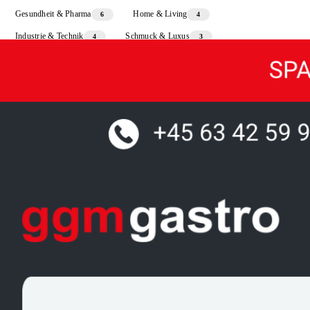
Gesundheit & Pharma
Home & Living
6
4
Industrie & Technik
Schmuck & Luxus
4
3
Sport & Freizeit
3