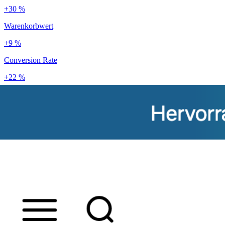
+30 %
Warenkorbwert
+9 %
Conversion Rate
+22 %
Kundenbindung