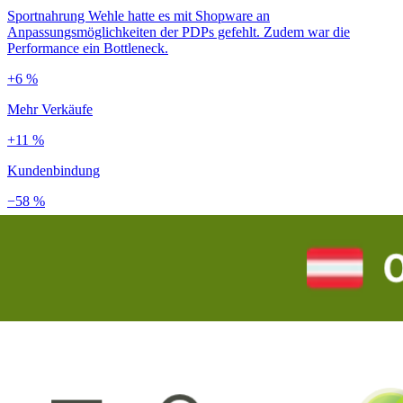
Sportnahrung Wehle hatte es mit Shopware an
Anpassungsmöglichkeiten der PDPs gefehlt. Zudem war die
Performance ein Bottleneck.
+6 %
Mehr Verkäufe
+11 %
Kundenbindung
−58 %
Ladezeit