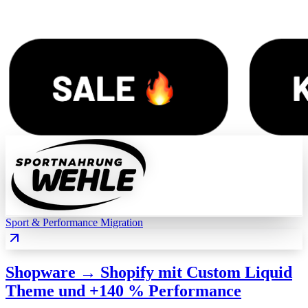
Sport & Performance
Migration
Shopware → Shopify mit Custom Liquid
Theme und +140 % Performance