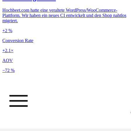
Hochbeet.com hatte eine veraltete WordPress/WooCommerce-
Plattform. Wir haben ein neues CI entwickelt und den Shop nahtlos
migriert.
+2 %
Conversion Rate
+2.1×
AOV
−72 %
Ladezeit