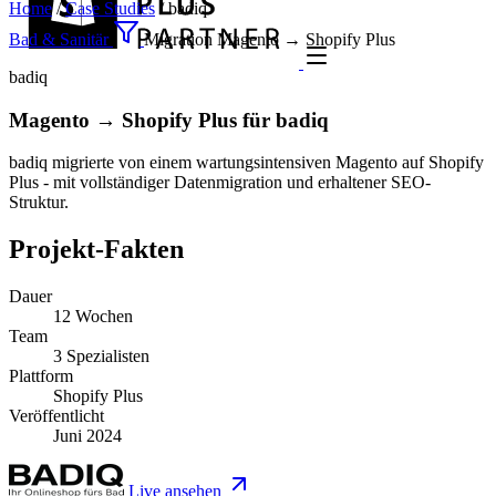
Home
/
Case Studies
/
badiq
Bad & Sanitär
Migration
Magento → Shopify Plus
badiq
Magento → Shopify Plus für badiq
badiq migrierte von einem wartungsintensiven Magento auf Shopify
Plus - mit vollständiger Datenmigration und erhaltener SEO-
Struktur.
Projekt-Fakten
Dauer
12 Wochen
Team
3 Spezialisten
Plattform
Shopify Plus
Veröffentlicht
Juni 2024
Live ansehen