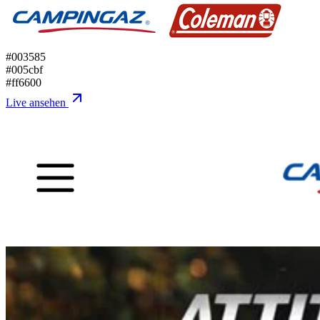
#003585
#005cbf
#ff6600
Live ansehen