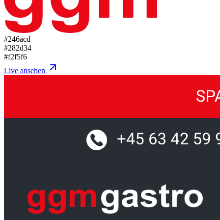
#246acd
#282d34
#f2f5f6
Live ansehen