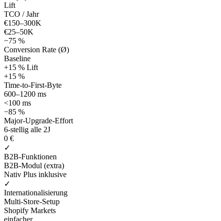
Lift
TCO / Jahr
€150–300K
€25–50K
−75 %
Conversion Rate (Ø)
Baseline
+15 % Lift
+15 %
Time-to-First-Byte
600–1200 ms
<100 ms
−85 %
Major-Upgrade-Effort
6-stellig alle 2J
0 €
✓
B2B-Funktionen
B2B-Modul (extra)
Nativ Plus inklusive
✓
Internationalisierung
Multi-Store-Setup
Shopify Markets
einfacher