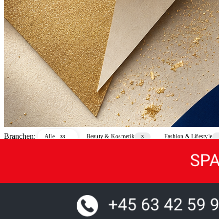
Branchen:
Alle
Beauty & Kosmetik
Fashion & Lifestyle
33
3
Industrie & Technik
Schmuck & Luxus
Sport & Freizeit
4
3
3