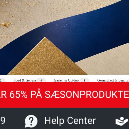
Food & Genuss
Garten & Outdoor
Gesundheit & Beauty
2
4
3