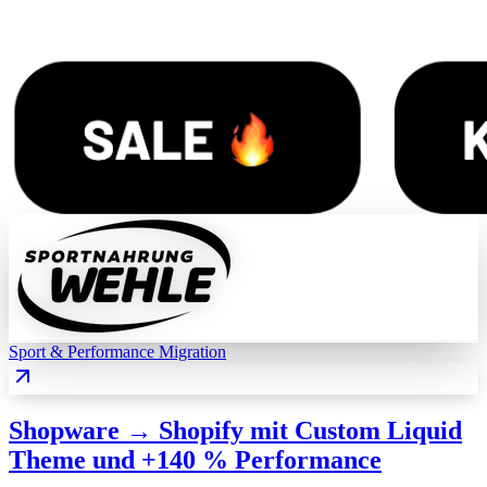
Sport & Performance
Migration
Shopware → Shopify mit Custom Liquid
Theme und +140 % Performance