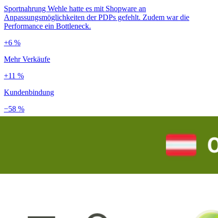
Sportnahrung Wehle hatte es mit Shopware an
Anpassungsmöglichkeiten der PDPs gefehlt. Zudem war die
Performance ein Bottleneck.
+6 %
Mehr Verkäufe
+11 %
Kundenbindung
−58 %
Ladezeit