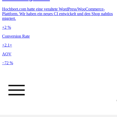
Hochbeet.com hatte eine veraltete WordPress/WooCommerce-
Plattform. Wir haben ein neues CI entwickelt und den Shop nahtlos
migriert.
+2 %
Conversion Rate
+2.1×
AOV
−72 %
Ladezeit