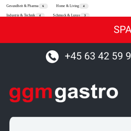
Gesundheit & Pharma
Home & Living
6
4
Industrie & Technik
Schmuck & Luxus
4
3
Sport & Freizeit
3