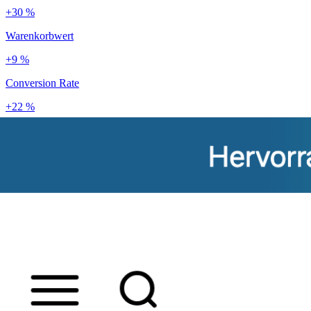
+30 %
Warenkorbwert
+9 %
Conversion Rate
+22 %
Kundenbindung