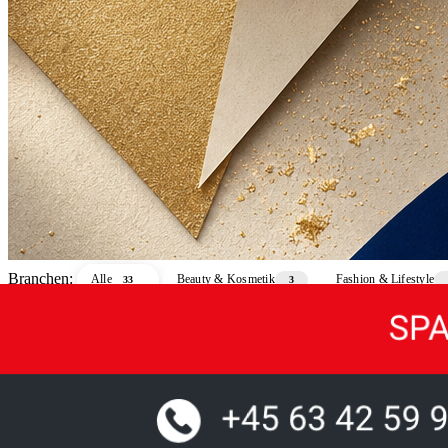
Branchen:
Alle
Beauty & Kosmetik
Fashion & Lifestyle
33
3
Industrie & Technik
Schmuck & Luxus
Sport & Freizeit
4
3
3