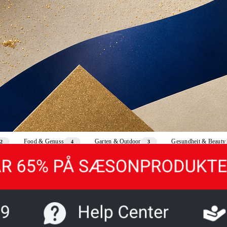
Food & Genuss
Garten & Outdoor
Gesundheit & Beauty
2
4
3